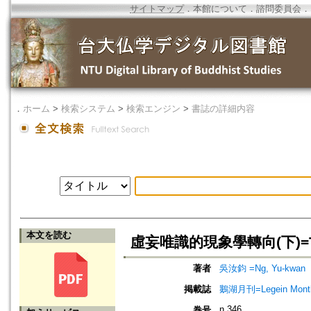
サイトマップ
．
本館について
．
諮問委員会
．
．
ホーム
>
検索システム
>
検索エンジン
>
書誌の詳細内容
本文を読む
虛妄唯識的現象學轉向(下)=The Ph
著者
吳汝鈞 =Ng, Yu-kwan
掲載誌
鵝湖月刊=Legein Mont
n.346
巻号