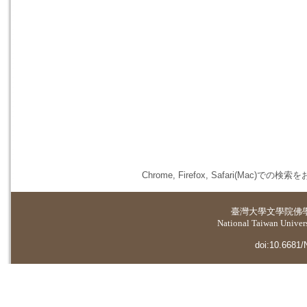
Chrome, Firefox, Safari(
臺灣大學
文學院佛
National Taiwan Universi
doi:10.6681