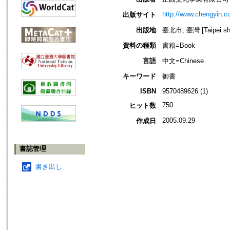
http://www.chengyin.c
出版サイト
出版地
臺北市, 臺灣 [Taipei shi
資料の種類
書籍=Book
言語
中文=Chinese
キーワード
御書
ISBN
9570489626 (1)
750
ヒット数
2005.09.29
作成日
書誌管理
書き出し