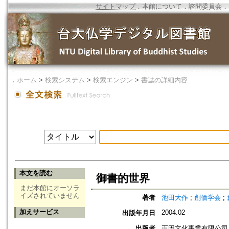
サイトマップ
．
本館について
．
諮問委員会
．
．
ホーム
>
検索システム
>
検索エンジン
>
書誌の詳細内容
本文を読む
御書的世界
まだ本館にオーソラ
イズされていません
著者
池田大作
;
創価学会
;
加えサービス
2004.02
出版年月日
出版者
正因文化事業有限公司