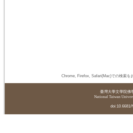
Chrome, Firefox, Safari(
臺灣大學
文學院佛
National Taiwan Universi
doi:10.6681