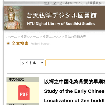
サイトマップ
．
本館について
．
諮問委員会
．
．
ホーム
>
検索システム
>
検索エンジン
>
書誌の詳細内容
本文を読む
以禪之中國化為背景的早期
Study of the Early Chine
Localization of Zen budd