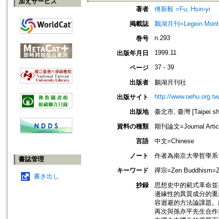
加えサービス
著者
傅新毅 =Fu, Hsin-yi
掲載誌
鵝湖月刊=Legein Mont
n.293
巻号
1999.11
出版年月日
37 - 39
ページ
出版者
鵝湖月刊社
http://www.oehu.org.t
出版サイト
出版地
臺北市, 臺灣 [Taipei shi
資料の種類
期刊論文=Journal Artic
言語
中文=Chinese
ノート
作者為南京大學哲學系
書誌管理
キーワード
禪宗=Zen Buddhism=Za
書き出し
抄録
思想史中的範式革命並
邊緣性的異質成分的重
容迴避的方法論課題。
再次與孫亦平先生合作