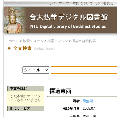
サイトマップ
．
本館について
．
諮問委員会
．
．
ホーム
>
検索システム
>
検索エンジン
>
書誌の詳細内容
本文を読む
禪這東西
まだ本館にオーソラ
イズされていません
著者
釋無礙
加えサービス
2005.07
出版年月日
出版者
當代世界