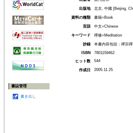
出版地
北京, 中國 [Beijing, Ch
資料の種類
書籍=Book
言語
中文=Chinese
キーワード
禪修=Meditation
抄録
本書内容包括：禪宗禪
ISBN
7801159462
544
ヒット数
2005.11.25
作成日
書誌管理
書き出し