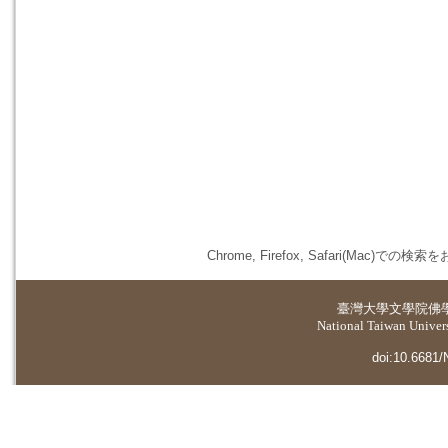
Chrome, Firefox, Safari(
臺灣大學
文學院佛
National Taiwan Universi
doi:10.6681