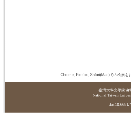
Chrome, Firefox, Safari(
臺灣大學
文學院佛
National Taiwan Universi
doi:10.6681