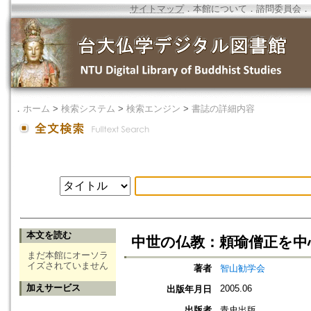
サイトマップ
．
本館について
．
諮問委員会
．
．
ホーム
>
検索システム
>
検索エンジン
>
書誌の詳細内容
本文を読む
中世の仏教：頼瑜僧正を中
まだ本館にオーソラ
イズされていません
著者
智山勧学会
加えサービス
2005.06
出版年月日
出版者
青史出版