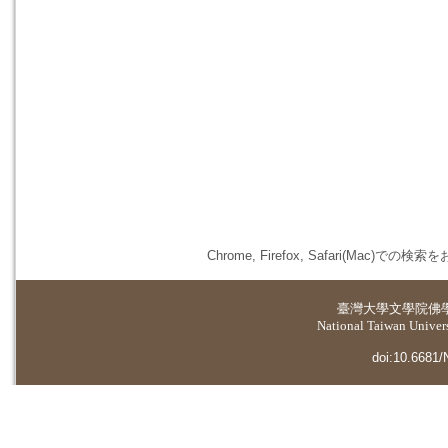
Chrome, Firefox, Safari(
臺灣大學
文學院佛
National Taiwan Universi
doi:10.6681