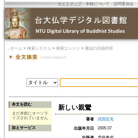
サイトマップ
．
本館について
．
諮問委員会
．
．
ホーム
>
検索システム
>
検索エンジン
>
書誌の詳細内容
本文を読む
新しい親鸞
まだ本館にオーソラ
イズされていません
著者
武田定光
加えサービス
2005.07
出版年月日
出版者
雲母書房