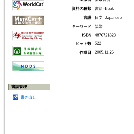
資料の種類
書籍=Book
言語
日文=Japanese
キーワード
親鸞
ISBN
4876721823
522
ヒット数
2005.11.25
作成日
書誌管理
書き出し