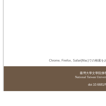
Chrome, Firefox, Safari(
臺灣大學
文學院佛
National Taiwan Universi
doi:10.6681