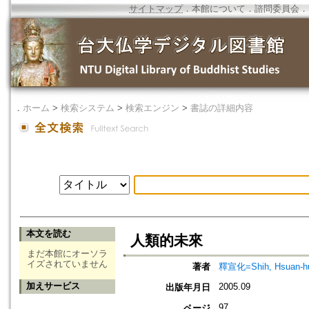
サイトマップ
．
本館について
．
諮問委員会
．
．
ホーム
>
検索システム
>
検索エンジン
>
書誌の詳細内容
本文を読む
人類的未來
まだ本館にオーソラ
イズされていません
著者
釋宣化=Shih, Hsuan-h
加えサービス
2005.09
出版年月日
97
ページ