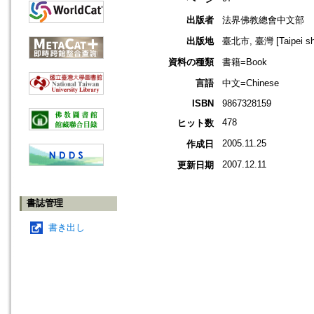
出版者
法界佛教總會中文部
出版地
臺北市, 臺灣 [Taipei shi
資料の種類
書籍=Book
言語
中文=Chinese
ISBN
9867328159
478
ヒット数
2005.11.25
作成日
2007.12.11
更新日期
書誌管理
書き出し