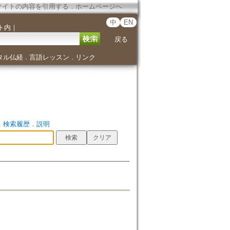
サイトの内容を引用する
．
ホームページへ
中
EN
ト内
｜
戻る
タル仏経
言語レッスン
リンク
．
．
．
検索履歴
．
説明