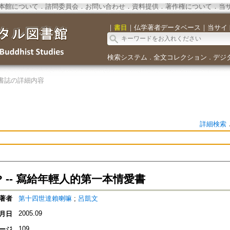
本館について
．
諮問委員会
．
お問い合わせ
．
資料提供
．
著作権について
．
当
｜
書目
｜
仏学著者データベース
｜
当サイ
検索システム
全文コレクション
デジ
．
．
書誌の詳細内容
詳細検索
 -- 寫給年輕人的第一本情愛書
著者
第十四世達賴喇嘛
;
呂凱文
2005.09
月日
109
ージ