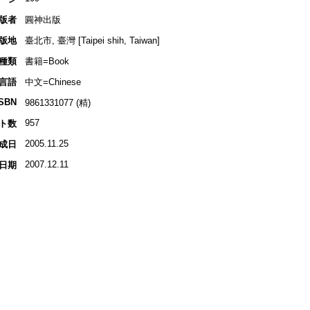
版者
圓神出版
版地
臺北市, 臺灣 [Taipei shih, Taiwan]
種類
書籍=Book
言語
中文=Chinese
ISBN
9861331077 (精)
957
ト数
2005.11.25
成日
2007.12.11
日期