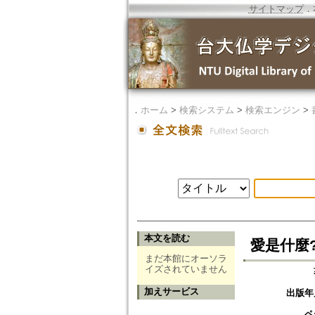
サイトマップ
．
．
ホーム
>
検索システム
>
検索エンジン
>
本文を読む
愛是什麼?
まだ本館にオーソラ
イズされていません
加えサービス
出版年
ペ