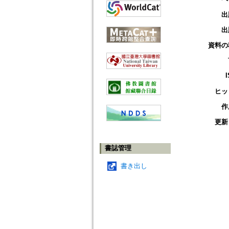
出
出
資料の
ヒッ
作
更新
書誌管理
書き出し