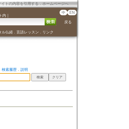
サイトの内容を引用する
．
ホームページへ
中
EN
ト内
｜
戻る
タル仏経
言語レッスン
リンク
．
．
．
検索履歴
．
説明