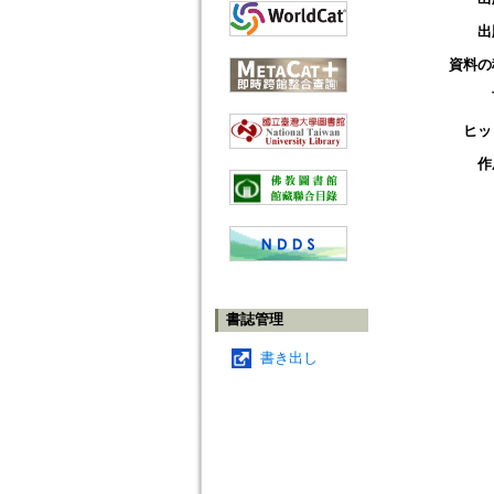
出
資料の
ヒッ
作
書誌管理
書き出し