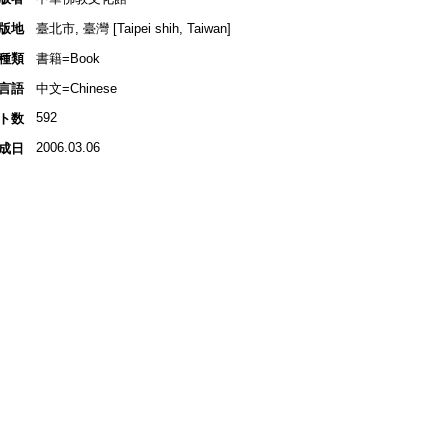
版地
臺北市, 臺灣 [Taipei shih, Taiwan]
種類
書籍=Book
言語
中文=Chinese
592
ト数
2006.03.06
成日