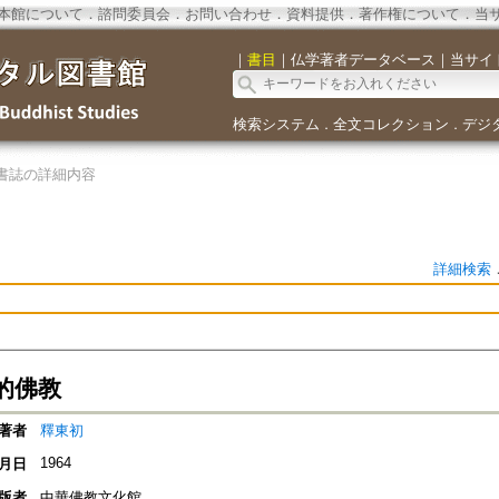
本館について
．
諮問委員会
．
お問い合わせ
．
資料提供
．
著作権について
．
当
｜
書目
｜
仏学著者データベース
｜
当サイ
検索システム
全文コレクション
デジ
．
．
書誌の詳細内容
詳細検索
的佛教
著者
釋東初
1964
月日
版者
中華佛教文化館