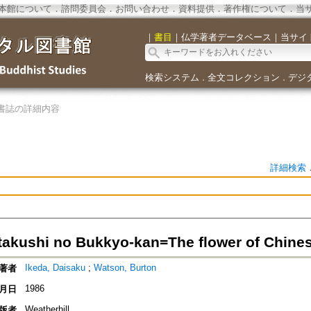
本館について
．
諮問委員会
．
お問い合わせ
．
資料提供
．
著作権について
．
当
｜
書目
｜
仏学著者データベース
｜
当サイ
検索システム
全文コレクション
デジ
．
．
書誌の詳細内容
詳細検索
akushi no Bukkyo-kan=The flower of Chin
Ikeda, Daisaku
;
Watson, Burton
著者
1986
月日
Weatherhill
版者