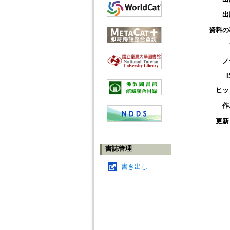
出
資料の
ノ
ヒッ
作
更新
書誌管理
書き出し