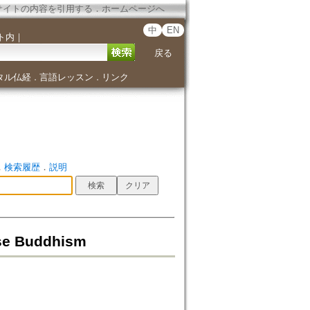
サイトの内容を引用する
．
ホームページへ
中
EN
ト内
｜
戻る
タル仏経
言語レッスン
リンク
．
．
．
検索履歴
．
説明
ese Buddhism