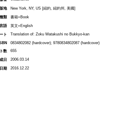
版地
New York, NY, US [紐約, 紐約州, 美國]
種類
書籍=Book
言語
英文=English
Translation of: Zoku Watakushi no Bukkyo-kan
ート
ISBN
0834802082 (hardcover); 9780834802087 (hardcover)
655
ト数
2006.03.14
成日
2016.12.22
日期