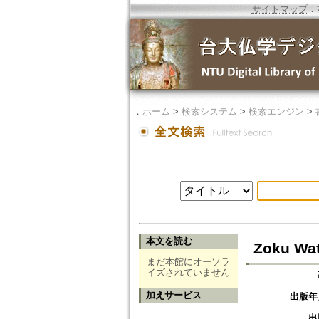
サイトマップ
．
．
ホーム
>
検索システム
>
検索エンジン
>
本文を読む
Zoku Wat
まだ本館にオーソラ
イズされていません
加えサービス
出版年
出