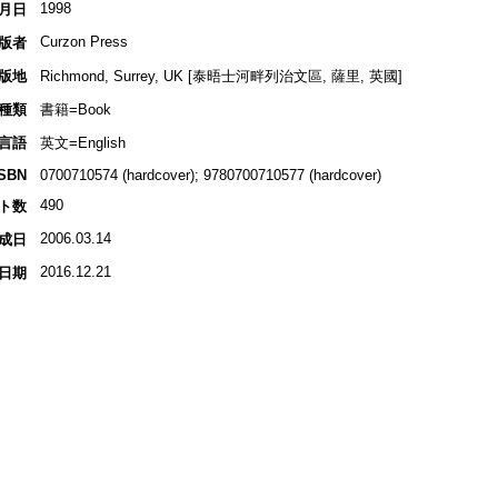
1998
月日
Curzon Press
版者
版地
Richmond, Surrey, UK [泰晤士河畔列治文區, 薩里, 英國]
種類
書籍=Book
言語
英文=English
ISBN
0700710574 (hardcover); 9780700710577 (hardcover)
490
ト数
2006.03.14
成日
2016.12.21
日期