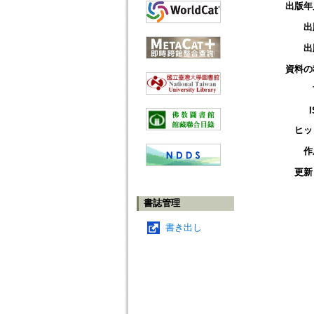
出版年
出
出
資料の
ヒッ
作
更新
書誌管理
書き出し