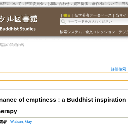
本館について
．
諮問委員会
．
お問い合わせ
．
資料提供
．
著作権について
．
当
｜
書目
｜
仏学著者データベース
｜
当サイ
検索システム
全文コレクション
デジ
．
．
書誌の詳細内容
詳細検索
nance of emptiness : a Buddhist inspiration
herapy
Watson, Gay
著者