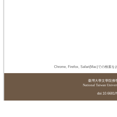
Chrome, Firefox, Safari(
臺灣大學
文學院佛
National Taiwan Universi
doi:10.6681