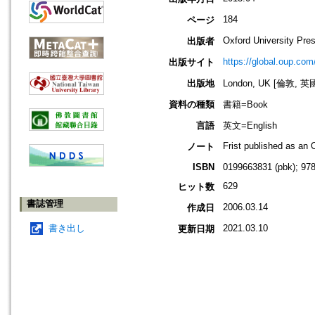
184
ページ
Oxford University Pre
出版者
https://global.oup.com
出版サイト
出版地
London, UK [倫敦, 英
資料の種類
書籍=Book
言語
英文=English
Frist published as an 
ノート
ISBN
0199663831 (pbk); 97
629
ヒット数
書誌管理
2006.03.14
作成日
書き出し
2021.03.10
更新日期