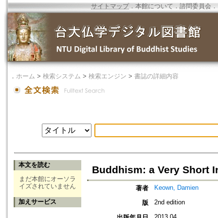
サイトマップ
．
本館について
．
諮問委員会
．
．
ホーム
>
検索システム
>
検索エンジン
>
書誌の詳細内容
本文を読む
Buddhism: a Very Short I
まだ本館にオーソラ
イズされていません
Keown, Damien
著者
加えサービス
2nd edition
版
2013.04
出版年月日