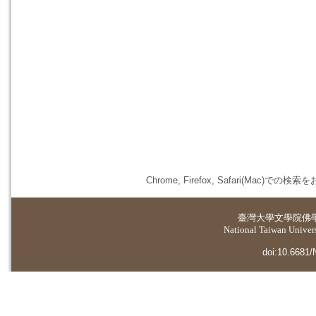
Chrome, Firefox, Safari(
臺灣大學
文學院佛
National Taiwan Universi
doi:10.6681