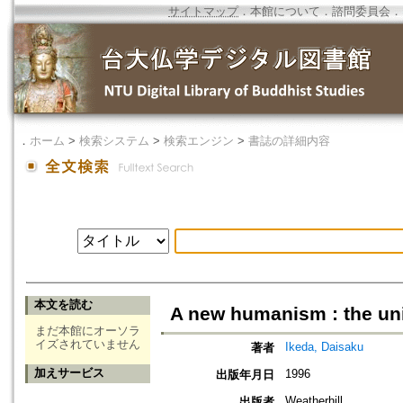
サイトマップ
．
本館について
．
諮問委員会
．
．
ホーム
>
検索システム
>
検索エンジン
>
書誌の詳細内容
本文を読む
A new humanism : the uni
まだ本館にオーソラ
イズされていません
Ikeda, Daisaku
著者
加えサービス
1996
出版年月日
Weatherhill
出版者