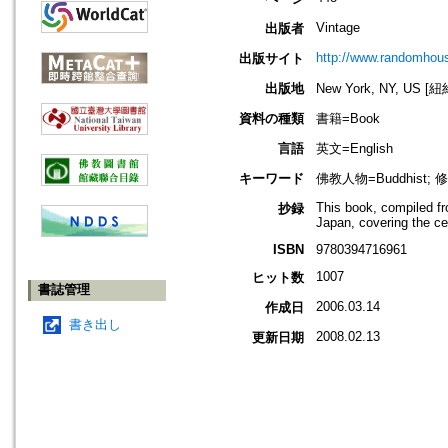
Vintage
出版者
http://www.randomhou
出版サイト
出版地
New York, NY, US 
資料の種類
書籍=Book
言語
英文=English
キーワード
佛教人物=Buddhist; 
This book, compiled fr
抄録
Japan, covering the cen
ISBN
9780394716961
1007
ヒット数
書誌管理
2006.03.14
作成日
書き出し
2008.02.13
更新日期