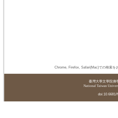
Chrome, Firefox, Safari(
臺灣大學
文學院佛
National Taiwan Universi
doi:10.6681