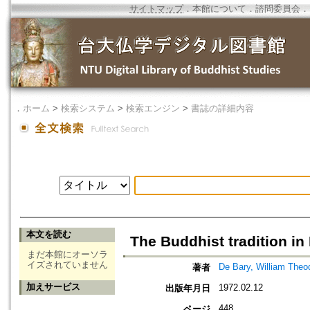
サイトマップ
．
本館について
．
諮問委員会
．
．
ホーム
>
検索システム
>
検索エンジン
>
書誌の詳細内容
本文を読む
The Buddhist tradition in
まだ本館にオーソラ
イズされていません
De Bary, William Theo
著者
加えサービス
1972.02.12
出版年月日
448
ページ