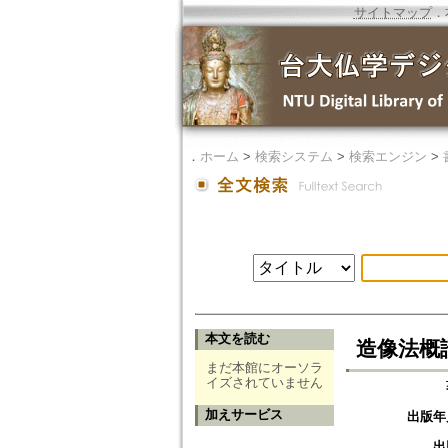
サイトマップ
．
．
ホーム
>
検索システム
>
検索エンジン
>
本文を読む
造像法概
まだ本館にオーソラ
イズされていません
加えサービス
出版年
出