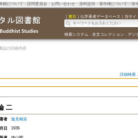
本館について
．
諮問委員会
．
お問い合わせ
．
資料提供
．
著作権について
．
当
｜
書目
｜
仏学著者データベース
｜
当サイ
検索システム
全文コレクション
デジ
．
．
書誌の詳細内容
詳細検索
論 二
著者
逸見梅栄
1936
月日
版者
雄山閣