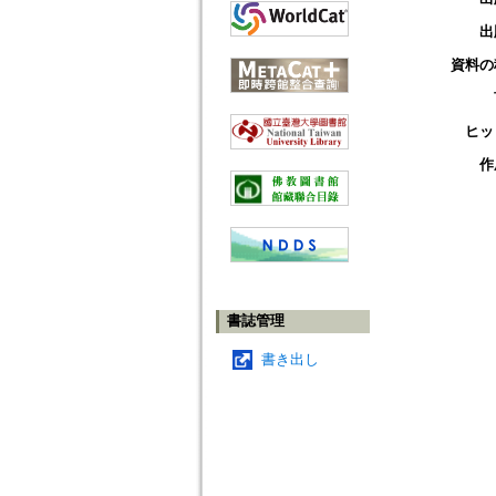
出
資料の
ヒッ
作
書誌管理
書き出し