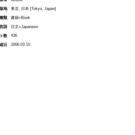
版地
東京, 日本 [Tokyo, Japan]
種類
書籍=Book
言語
日文=Japanese
436
ト数
2006.03.15
成日