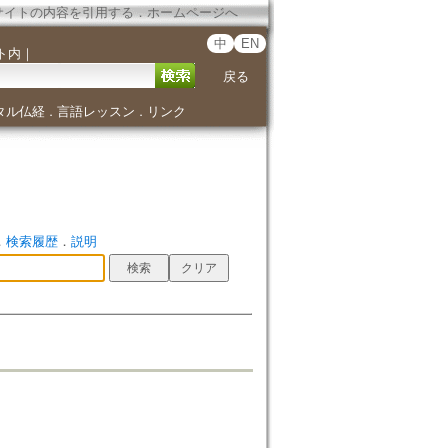
サイトの内容を引用する
．
ホームページへ
中
EN
ト内
｜
戻る
タル仏経
言語レッスン
リンク
．
．
．
検索履歴
．
説明