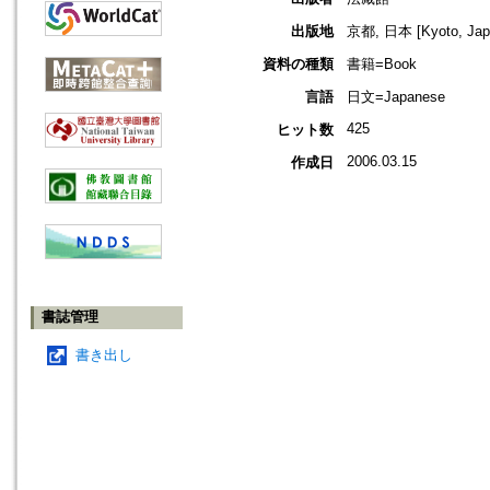
出版地
京都, 日本 [Kyoto, Jap
資料の種類
書籍=Book
言語
日文=Japanese
425
ヒット数
2006.03.15
作成日
書誌管理
書き出し