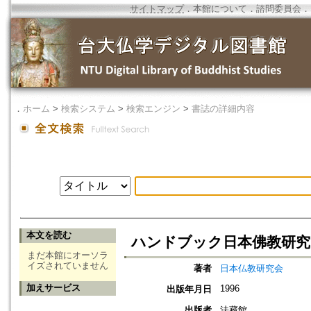
サイトマップ
．
本館について
．
諮問委員会
．
．
ホーム
>
検索システム
>
検索エンジン
>
書誌の詳細内容
本文を読む
ハンドブック日本佛教研究
まだ本館にオーソラ
イズされていません
著者
日本仏教研究会
加えサービス
1996
出版年月日
出版者
法藏館