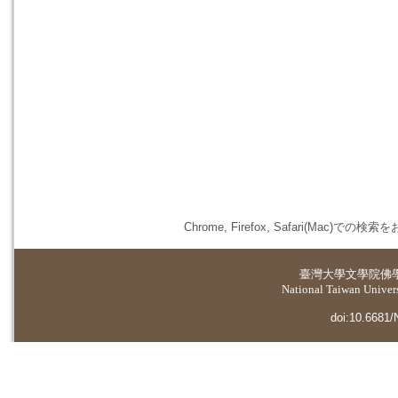
Chrome, Firefox, Safari(
臺灣大學
文學院佛
National Taiwan Universi
doi:10.6681