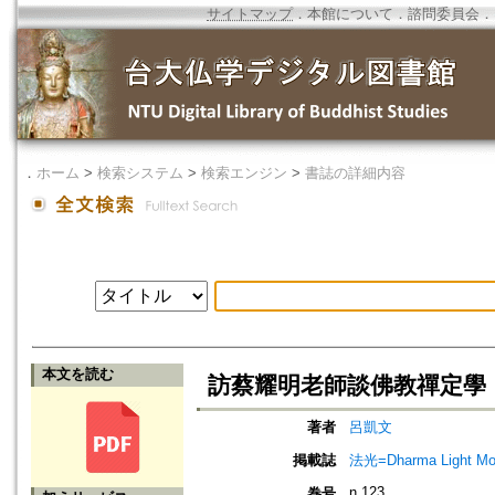
サイトマップ
．
本館について
．
諮問委員会
．
．
ホーム
>
検索システム
>
検索エンジン
>
書誌の詳細内容
本文を読む
訪蔡耀明老師談佛教禪定學
著者
呂凱文
掲載誌
法光=Dharma Light Mo
n.123
巻号