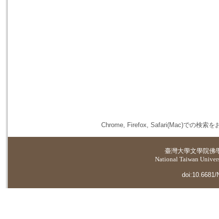
Chrome, Firefox, Safari(
臺灣大學
文學院佛
National Taiwan Universi
doi:10.6681