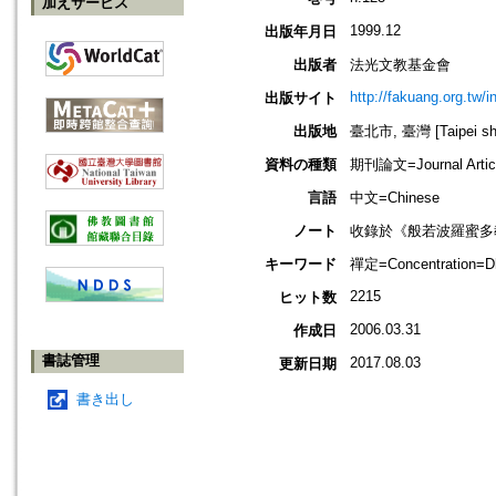
加えサービス
1999.12
出版年月日
出版者
法光文教基金會
http://fakuang.org.tw/
出版サイト
出版地
臺北市, 臺灣 [Taipei shi
資料の種類
期刊論文=Journal Artic
言語
中文=Chinese
ノート
收錄於《般若波羅蜜多教
キーワード
禪定=Concentration=
2215
ヒット数
2006.03.31
作成日
書誌管理
2017.08.03
更新日期
書き出し