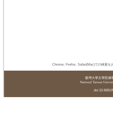
Chrome, Firefox, Safari(
臺灣大學
文學院佛
National Taiwan Universi
doi:10.6681