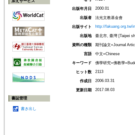
加えサービス
2000.01
出版年月日
出版者
法光文教基金會
http://fakuang.org.tw/
出版サイト
出版地
臺北市, 臺灣 [Taipei shi
資料の種類
期刊論文=Journal Artic
言語
中文=Chinese
キーワード
佛學研究=佛教學=Buddhis
2113
ヒット数
2006.03.31
作成日
2017.08.03
更新日期
書誌管理
書き出し