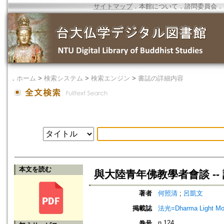
サイトマップ
．
本館について
．
諮問委員会
．
．
ホーム
>
検索システム
>
検索エンジン
>
書誌の詳細内容
本文を読む
與大陸青年佛教學者會談 -
著者
何照清
;
呂凱文
掲載誌
法光=Dharma Light Mo
n.124
巻号