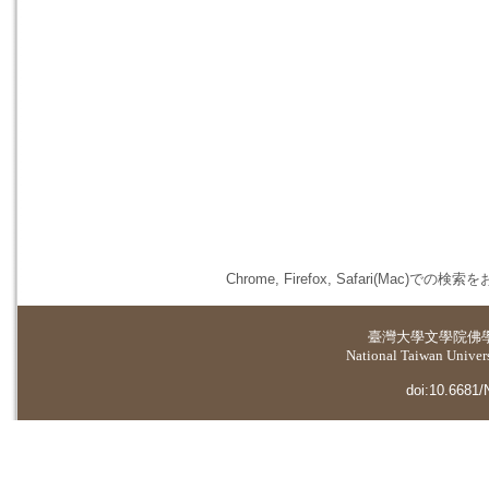
Chrome, Firefox, Safari(
臺灣大學
文學院佛
National Taiwan Universi
doi:10.6681