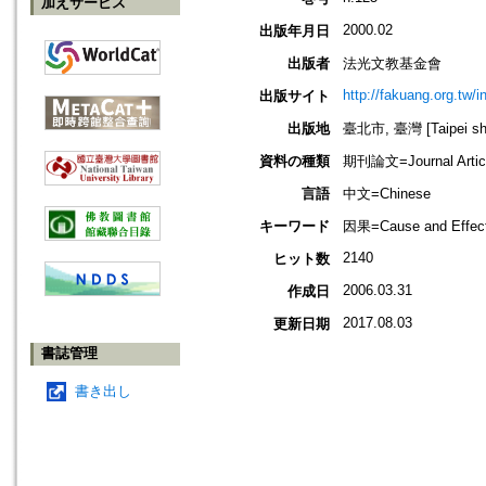
加えサービス
2000.02
出版年月日
出版者
法光文教基金會
http://fakuang.org.tw/
出版サイト
出版地
臺北市, 臺灣 [Taipei shi
資料の種類
期刊論文=Journal Artic
言語
中文=Chinese
キーワード
因果=Cause and Effect
2140
ヒット数
2006.03.31
作成日
2017.08.03
更新日期
書誌管理
書き出し