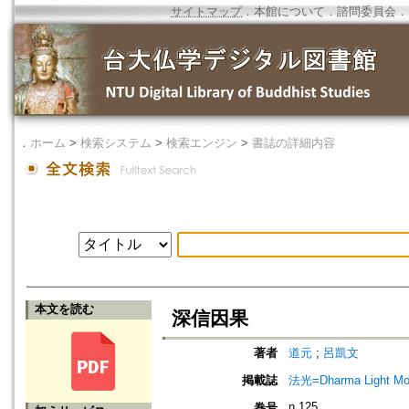
サイトマップ
．
本館について
．
諮問委員会
．
．
ホーム
>
検索システム
>
検索エンジン
>
書誌の詳細内容
本文を読む
深信因果
著者
道元
;
呂凱文
掲載誌
法光=Dharma Light Mo
n.125
巻号