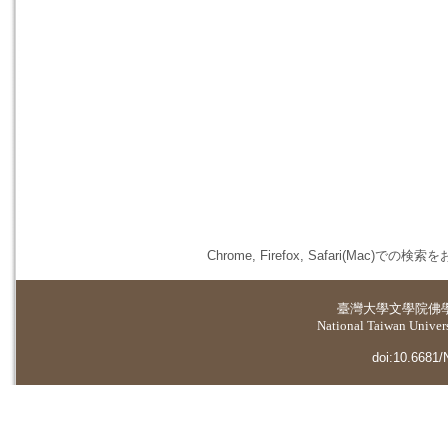
Chrome, Firefox, Safari(
臺灣大學
文學院佛
National Taiwan Universi
doi:10.6681