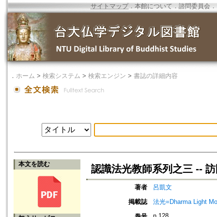
サイトマップ
．
本館について
．
諮問委員会
．
．
ホーム
>
検索システム
>
検索エンジン
>
書誌の詳細内容
本文を読む
認識法光教師系列之三 -- 
著者
呂凱文
掲載誌
法光=Dharma Light Mo
n.128
巻号