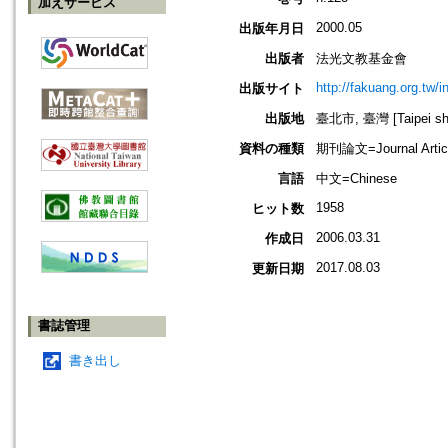
加えサービス
2000.05
出版年月日
出版者
法光文教基金會
http://fakuang.org.tw/
出版サイト
出版地
臺北市, 臺灣 [Taipei shi
資料の種類
期刊論文=Journal Artic
言語
中文=Chinese
1958
ヒット数
2006.03.31
作成日
2017.08.03
更新日期
書誌管理
書き出し