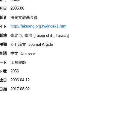
2005.06
月日
版者
法光文教基金會
http://fakuang.org.tw/index1.htm
イト
版地
臺北市, 臺灣 [Taipei shih, Taiwan]
種類
期刊論文=Journal Article
言語
中文=Chinese
ード
印順導師
2056
ト数
2006.04.12
成日
2017.08.02
日期