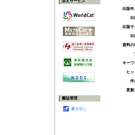
加えサービス
出版年
出
出版サ
出
資料の
キーワ
ヒッ
作
更新
書誌管理
書き出し