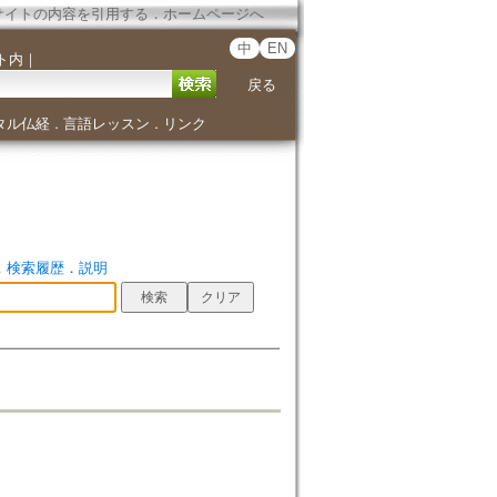
サイトの内容を引用する
．
ホームページへ
中
EN
ト内
｜
戻る
タル仏経
言語レッスン
リンク
．
．
．
検索履歴
．
説明