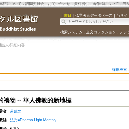
本館について
．
諮問委員会
．
お問い合わせ
．
資料提供
．
著作権について
．
当
｜
書目
｜
仏学著者データベース
｜
当サイ
検索システム
全文コレクション
デジ
．
．
書誌の詳細内容
詳細検索
禮物 -- 華人佛教的新地標
著者
呂凱文
載誌
法光=Dharma Light Monthly
n.189
巻号