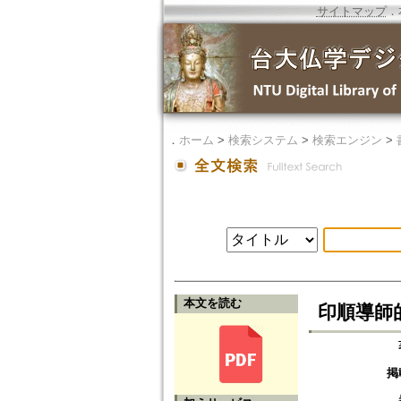
サイトマップ
．
．
ホーム
>
検索システム
>
検索エンジン
>
本文を読む
印順導師的
掲