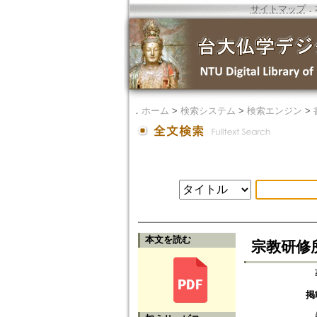
サイトマップ
．
．
ホーム
>
検索システム
>
検索エンジン
>
本文を読む
宗教研修
掲