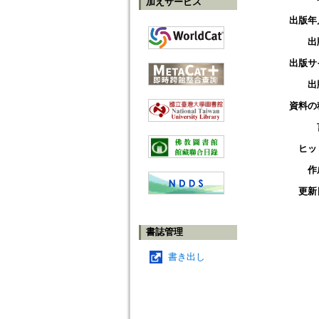
加えサービス
出版年
出
出版サ
出
資料の
ヒッ
作
更新
書誌管理
書き出し