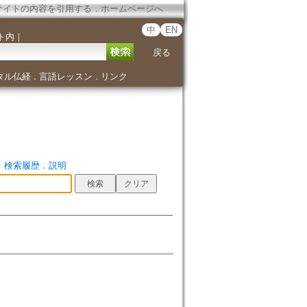
サイトの内容を引用する
．
ホームページへ
中
EN
ト内
｜
戻る
タル仏経
言語レッスン
リンク
．
．
．
検索履歴
．
説明