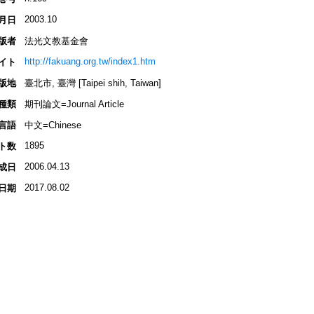
2003.10
月日
版者
法光文教基金會
http://fakuang.org.tw/index1.htm
イト
版地
臺北市, 臺灣 [Taipei shih, Taiwan]
種類
期刊論文=Journal Article
言語
中文=Chinese
1895
ト数
2006.04.13
成日
2017.08.02
日期