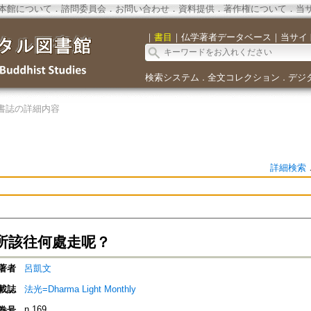
本館について
．
諮問委員会
．
お問い合わせ
．
資料提供
．
著作権について
．
当
｜
書目
｜
仏学著者データベース
｜
当サイ
検索システム
全文コレクション
デジ
．
．
書誌の詳細内容
詳細検索
所該往何處走呢？
著者
呂凱文
載誌
法光=Dharma Light Monthly
n.169
巻号