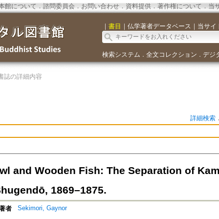
本館について
．
諮問委員会
．
お問い合わせ
．
資料提供
．
著作権について
．
当
｜
書目
｜
仏学著者データベース
｜
当サイ
検索システム
全文コレクション
デジ
．
．
書誌の詳細内容
詳細検索
wl and Wooden Fish: The Separation of Kam
hugendō, 1869–1875.
Sekimori, Gaynor
著者