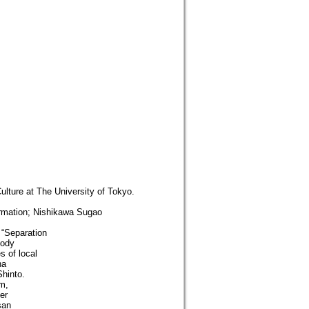
ulture at The University of Tokyo.
rmation; Nishikawa Sugao
 “Separation
body
s of local
ha
Shinto.
m,
er
san