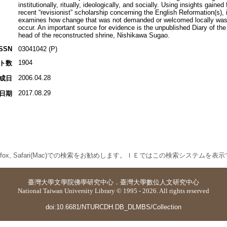
institutionally, ritually, ideologically, and socially. Using insights gained
recent “revisionist” scholarship concerning the English Reformation(s), i
examines how change that was not demanded or welcomed locally was 
occur. An important source for evidence is the unpublished Diary of the 
head of the reconstructed shrine, Nishikawa Sugao.
ISSN
03041042 (P)
1904
ト数
2006.04.28
成日
2017.08.29
日期
 Firefox, Safari(Mac)での検索をお勧めします。ＩＥではこの検索システムを
臺灣大學
文學院佛學研究中心
．
臺灣大學數位人文研究中心
National Taiwan University Library © 1995 - 2026. All rights reserved
doi:10.6681/NTURCDH.DB_DLMBS/Collection