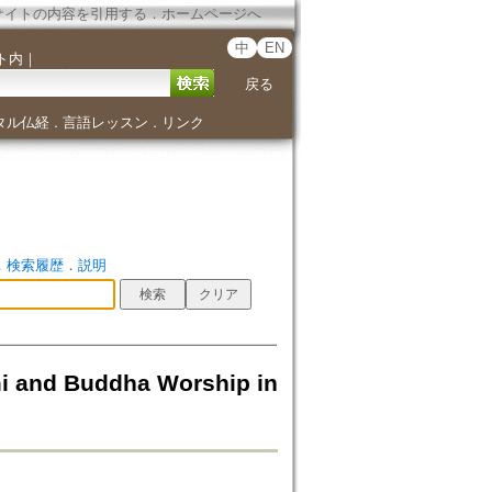
サイトの内容を引用する
．
ホームページへ
中
EN
ト内
｜
戻る
タル仏経
言語レッスン
リンク
．
．
．
検索履歴
．
説明
i and Buddha Worship in