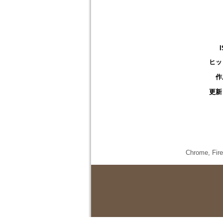
ヒッ
作
更新
Chrome,