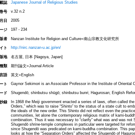
Japanese Journal of Religious Studies
載誌
v.32 n.2
巻号
2005
月日
197 - 234
ージ
版者
Nanzan Institute for Religion and Culture=南山宗教文化研究所
http://nirc.nanzan-u.ac.jp/en/
イト
版地
名古屋, 日本 [Nagoya, Japan]
種類
期刊論文=Journal Article
言語
英文=English
Gaynor Sekimori is an Associate Professor in the Institute of Oriental C
ート
Shugendō; shinbutsu shūgō; shinbutsu bunri; Hagurosan; English Refo
ード
In 1868 the Meiji government enacted a series of laws, often called the
抄録
Orders,” which was to raise “Shinto” to the status of a state cult to em
the ideals of the new order. This Shinto did not reflect even the practice
communities, let alone the contemporary religious matrix of kami-budd
combination. Thus it was necessary to “clarify” what was and was not 
Shugendō shrine-temple complexes in particular were targeted for refor
since Shugendō was predicated on kami-buddha combination. This pap
looks at how the “Separation Orders” affected the Shugendō of Haguro