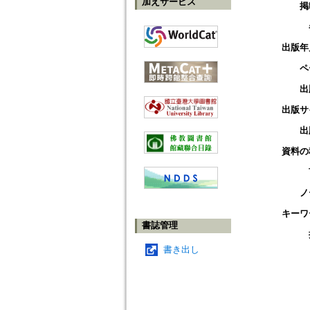
加えサービス
掲
出版年
ペ
出
出版サ
出
資料の
ノ
キーワ
書誌管理
書き出し