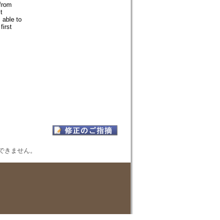
 from
t
able to
first
表示できません。