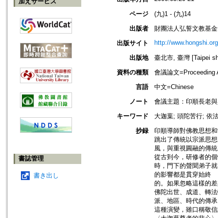
加えサービス
ページ
(九)1 - (九)14
出版者
財團法人弘誓文教基金
http://www.hongshi.org
出版サイト
出版地
臺北市, 臺灣 [Taipei shi
資料の種類
會議論文=Proceeding Ar
言語
中文=Chinese
ノート
會議主題：印順長老與
キーワード
大迦葉; 頭陀苦行; 依
抄録
印順導師對佛教思想和
跳出了傳統以宗派思想
風，與重視圓融的傳統
從古到今，研修者的個
書誌管理
時，門下的聲聞弟子就
的影響都是貫穿始終
書き出し
的。如果忽略這樣的差
佛陀出世、成道、轉法
派、地區、時代的傳承
這種演變，雖口稱敬信