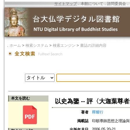
サイトマップ
．
本館について
．
諮問委員会
．
．
ホーム
>
検索システム
>
検索エンジン
>
書誌の詳細内容
本文を読む
以史為鑒 -- 評〈大迦葉尊
著者
釋耀行
掲載誌
印順導師思想之理論與實
2006.05.20-21
出版年月日