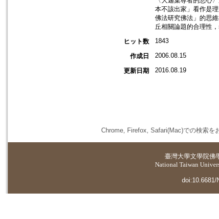
〈大迦葉尊者的悲心〉
本不該出家」看作是理
佛法研究佛法」的思維
丘相關論題的合理性，
1843
ヒット数
2006.08.15
作成日
2016.08.19
更新日期
Chrome, Firefox, Safari(
臺灣大學
文學院佛
National Taiwan Universi
doi:10.6681