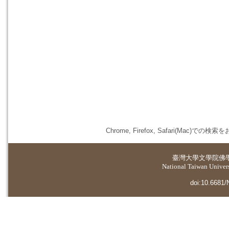
Chrome, Firefox, Safari(
臺灣大學
文學院佛
National Taiwan Universi
doi:10.6681