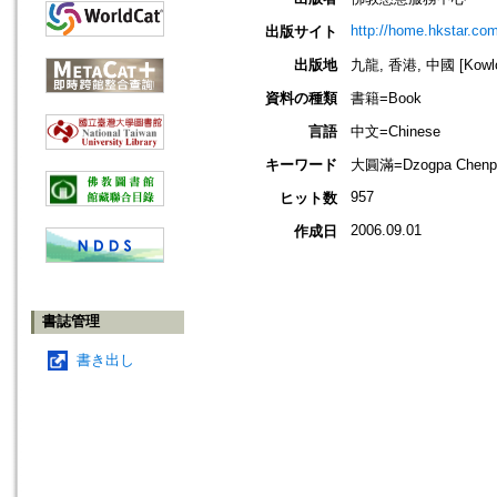
http://home.hkstar.co
出版サイト
出版地
九龍, 香港, 中國 [Kowloo
資料の種類
書籍=Book
言語
中文=Chinese
キーワード
大圓滿=Dzogpa Chenpo
957
ヒット数
2006.09.01
作成日
書誌管理
書き出し