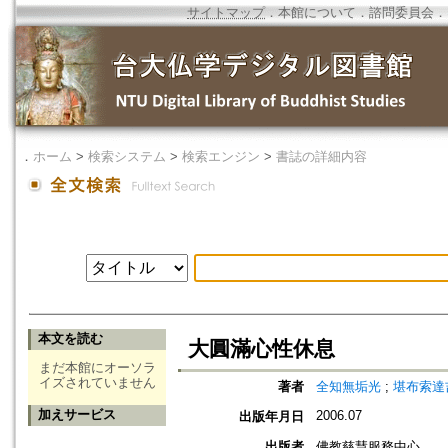
サイトマップ
．
本館について
．
諮問委員会
．
．
ホーム
>
検索システム
>
検索エンジン
>
書誌の詳細内容
本文を読む
大圓滿心性休息
まだ本館にオーソラ
イズされていません
著者
全知無垢光
;
堪布索達
加えサービス
2006.07
出版年月日
出版者
佛教慈慧服務中心