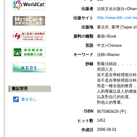
出版者
法鼓文化出版社=Dharma 
http://www.ddc.com.tw
出版サイト
出版地
臺北市, 臺灣 [Taipei shi
資料の種類
書籍=Book
言語
中文=Chinese
キーワード
法師=Master
抄録
聖嚴法師說．．．．．
所謂人文，
並不是在學校裡面分科
並不是在學校裡面分科
而是一種全面的教育，
書誌管理
人的尊嚴以及人的價值
以及對自己的欣賞、
書き出し
對他人的尊重。
ISBN
9575983629 (平)
1451
ヒット数
2006.09.01
作成日