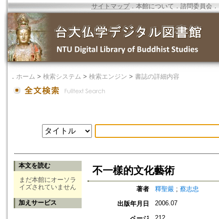
サイトマップ
．
本館について
．
諮問委員会
．
．
ホーム
>
検索システム
>
検索エンジン
>
書誌の詳細内容
本文を読む
不一樣的文化藝術
まだ本館にオーソラ
イズされていません
著者
釋聖嚴
;
蔡志忠
加えサービス
2006.07
出版年月日
212
ページ