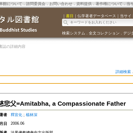
本館について
．
諮問委員会
．
お問い合わせ
．
資料提供
．
著作権について
．
当
｜
書目
｜
仏学著者データベース
｜
当サイ
検索システム
全文コレクション
デジ
．
．
書誌の詳細内容
詳細検索
=Amitabha, a Compassionate Father
著者
釋宣化
;
楊林深
2006.06
月日
版者
法界佛教總會中文出版部