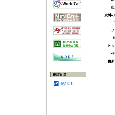
出
資料の
ノ
ヒッ
作
更新
書誌管理
書き出し