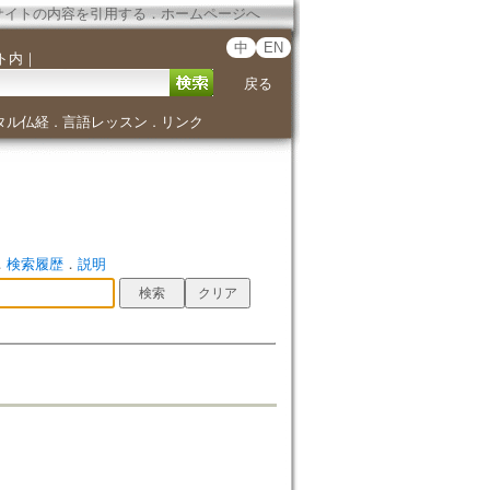
サイトの内容を引用する
．
ホームページへ
中
EN
ト内
｜
戻る
タル仏経
言語レッスン
リンク
．
．
．
検索履歴
．
説明