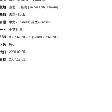
版地
臺北市, 臺灣 [Taipei shih, Taiwan]
種類
書籍=Book
言語
中文=Chinese; 英文=English
ート
中英對照
ISBN
9867328205 (平); 9789867328205
696
ト数
2006.09.05
成日
2007.12.31
日期