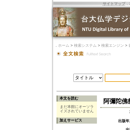
サイトマップ
．
．
ホーム
>
検索システム
>
検索エンジン
>
本文を読む
阿彌陀佛慈悲父
まだ本館にオーソラ
イズされていません
加えサービス
出版年
出