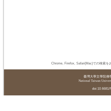
Chrome, Firefox, Safari(
臺灣大學
文學院佛
National Taiwan Universi
doi:10.6681