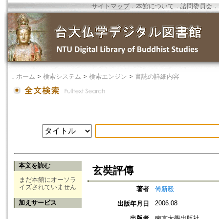
サイトマップ
．
本館について
．
諮問委員会
．
．
ホーム
>
検索システム
>
検索エンジン
>
書誌の詳細内容
本文を読む
玄奘評傳
まだ本館にオーソラ
イズされていません
著者
傅新毅
加えサービス
2006.08
出版年月日
出版者
南京大學出版社