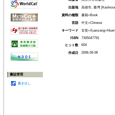
出版地
高雄市, 臺灣 [Kaohsiung
資料の種類
書籍=Book
言語
中文=Chinese
キーワード
玄奘=Xuanzang=Hiuen
ISBN
7305047791
604
ヒット数
2006.09.08
作成日
書誌管理
書き出し