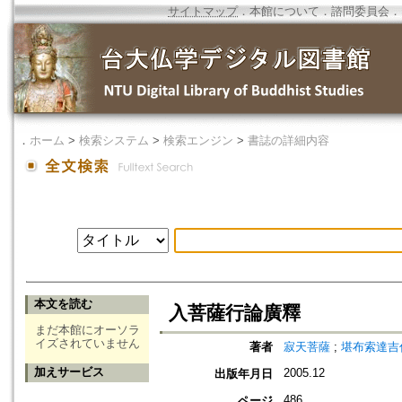
サイトマップ
．
本館について
．
諮問委員会
．
．
ホーム
>
検索システム
>
検索エンジン
>
書誌の詳細内容
本文を読む
入菩薩行論廣釋
まだ本館にオーソラ
イズされていません
著者
寂天菩薩
;
堪布索達吉
加えサービス
2005.12
出版年月日
486
ページ