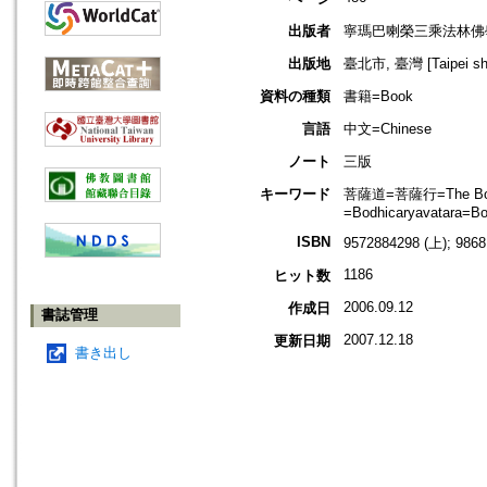
出版者
寧瑪巴喇榮三乘法林佛
出版地
臺北市, 臺灣 [Taipei shi
資料の種類
書籍=Book
言語
中文=Chinese
ノート
三版
キーワード
菩薩道=菩薩行=The Bodhi
=Bodhicaryavatara=Bo
ISBN
9572884298 (上); 9868
1186
ヒット数
2006.09.12
作成日
書誌管理
2007.12.18
更新日期
書き出し