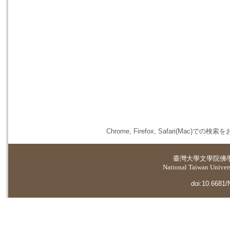
Chrome, Firefox, Safari(
臺灣大學
文學院佛
National Taiwan Universi
doi:10.6681