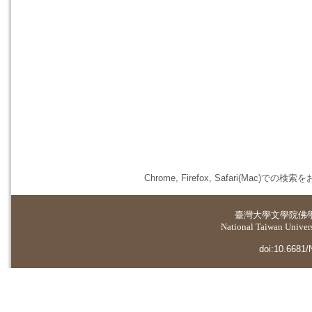
Chrome, Firefox, Safari(
臺灣大學
文學院佛
National Taiwan Universi
doi:10.6681