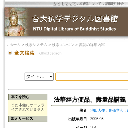
サイトマップ
．
本館について
．
諮問委員会
．
．
ホーム
>
検索システム
>
検索エンジン
>
書誌の詳細内容
本文を読む
法華經方便品、壽量品講義
まだ本館にオーソラ
イズされていません
著者
池田大作
;
創価学会
;
加えサービス
2006.03
出版年月日
384
ページ