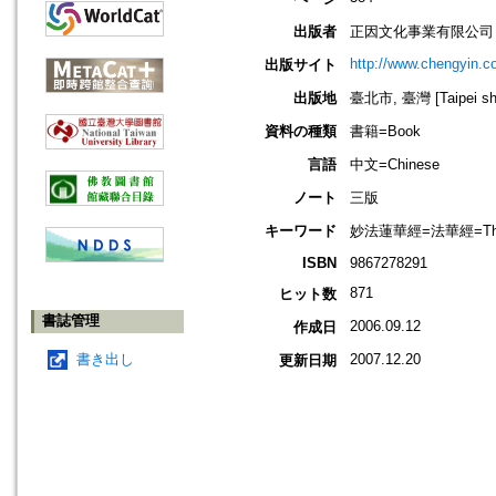
出版者
正因文化事業有限公司
http://www.chengyin.c
出版サイト
出版地
臺北市, 臺灣 [Taipei shi
資料の種類
書籍=Book
言語
中文=Chinese
ノート
三版
キーワード
妙法蓮華經=法華經=The Lot
ISBN
9867278291
871
ヒット数
書誌管理
2006.09.12
作成日
書き出し
2007.12.20
更新日期