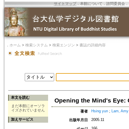
サイトマップ
．
本館について
．
諮問委員会
．
．
ホーム
>
検索システム
>
検索エンジン
>
書誌の詳細内容
本文を読む
Opening the Mind's Eye: 
まだ本館にオーソラ
イズされていません
Hsing yun
;
Lam, Amy
著者
加えサービス
2005.11
出版年月日
166
ページ