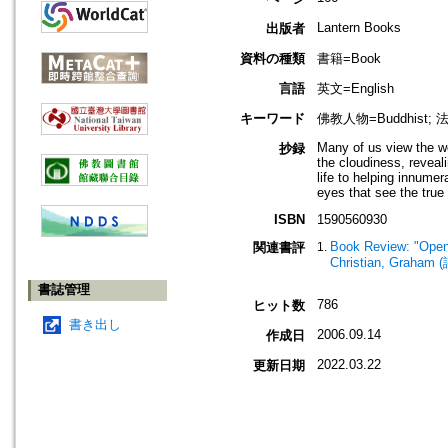
Lantern Books
出版者
資料の種類
書籍=Book
言語
英文=English
キーワード
佛教人物=Buddhist; 
Many of us view the wo
抄録
the cloudiness, reveali
life to helping innume
eyes that see the true
ISBN
1590560930
Book Review: "Openi
関連書評
Christian, Graham 
書誌管理
786
ヒット数
書き出し
2006.09.14
作成日
2022.03.22
更新日期