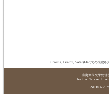
Chrome, Firefox, Safari(
臺灣大學
文學院佛
National Taiwan Universi
doi:10.6681