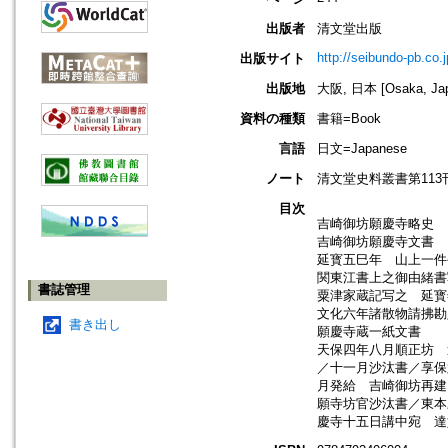
出版者
清文堂出版
http://seibundo-pb.co.j
出版サイト
出版地
大阪, 日本 [Osaka, Ja
資料の種類
書籍=Book
言語
日文=Japanese
ノート
清文堂史料叢書第113
目次
吉崎御坊願慶寺略史
吉崎御坊願慶寺文書
延寳五巳年 山上一件
関東江書上之御由緒書
書誌管理
粟津家蔵記写之 延寳
文化六年諸散物請拂勘
書き出し
願慶寺蔵一紙文書
天保四年八月順正坊 
／十一月沙汰書／享保
月発給 吉崎御坊再建
願寺坊官沙汰書／東本
慶寺十五日講中宛 達