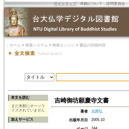
サイトマップ
．
本館について
．
諮問委員会
．
．
ホーム
>
検索システム
>
検索エンジン
>
書誌の詳細内容
本文を読む
吉崎御坊願慶寺文書
まだ本館にオーソラ
イズされていません
著者
北西弘
加えサービス
2005.10
出版年月日
244
ページ