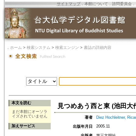
サイトマップ
．
本館について
．
諮問委員会
．
．
ホーム
>
検索システム
>
検索エンジン
>
書誌の詳細内容
本文を読む
見つめあう西と東 (池田大
まだ本館にオーソラ
イズされていません
著者
Diez Hochleitner, Rica
加えサービス
2005.11
出版年月日
出版者
第三文明社