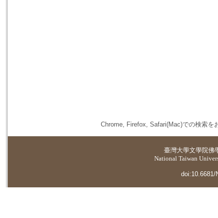
Chrome, Firefox, Safari(
臺灣大學
文學院佛
National Taiwan Universi
doi:10.6681