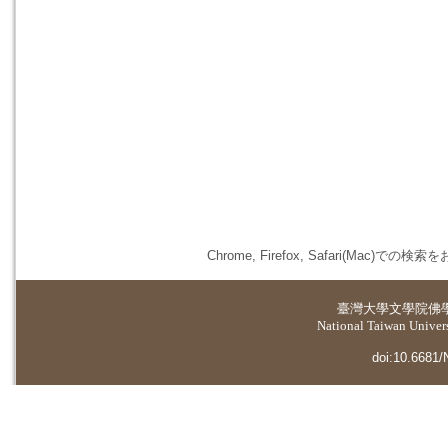
Chrome, Firefox, Safari(
臺灣大學
文學院佛
National Taiwan Universi
doi:10.6681