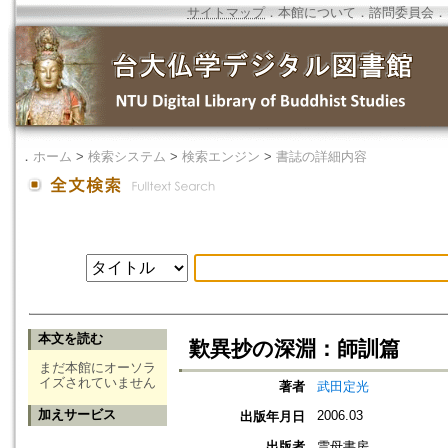
サイトマップ
．
本館について
．
諮問委員会
．
．
ホーム
>
検索システム
>
検索エンジン
>
書誌の詳細内容
本文を読む
歎異抄の深淵：師訓篇
まだ本館にオーソラ
イズされていません
著者
武田定光
加えサービス
2006.03
出版年月日
出版者
雲母書房