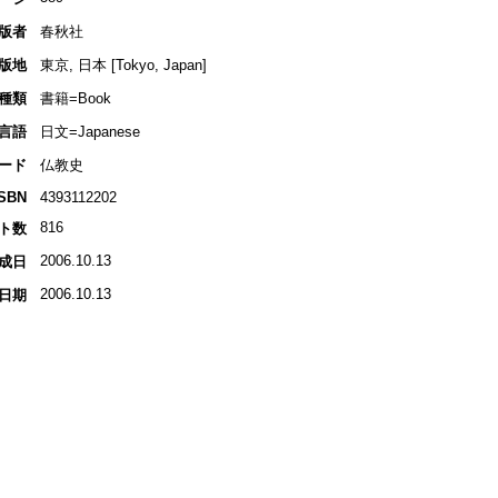
版者
春秋社
版地
東京, 日本 [Tokyo, Japan]
種類
書籍=Book
言語
日文=Japanese
ード
仏教史
ISBN
4393112202
816
ト数
2006.10.13
成日
2006.10.13
日期