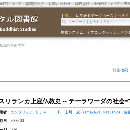
本館について
．
諮問委員会
．
お問い合わせ
．
資料提供
．
著作権について
．
当
｜
書目
｜
仏学著者データベース
｜
当サイ
検索システム
全文コレクション
デジ
．
．
書誌の詳細内容
詳細検索
リランカ上座仏教史 -- テーラワーダの社会=Thera
著者
ゴンブリッチ, リチャード・F.
;
山川一成=Yamakawa, Kazushige
;
森祖
2005.03
月日
389
ージ