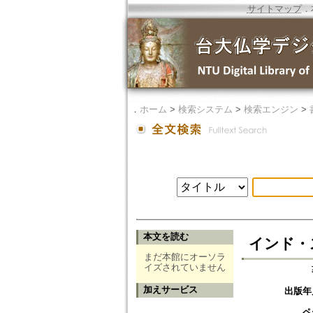
サイトマップ
．
．
ホーム
>
検索システム
>
検索エンジン
>
本文を読む
インド・ス
まだ本館にオーソラ
イズされていません
加えサービス
出版年
ペ