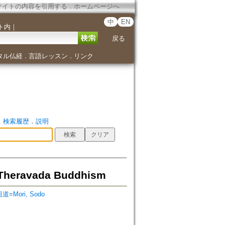
サイトの内容を引用する
．
ホームページへ
中
EN
ト内
｜
戻る
タル仏経
言語レッスン
リンク
．
．
．
検索履歴
．
説明
vada Buddhism
道=Mori, Sodo