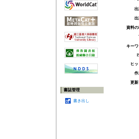
出
出
資料の
キーワ
ヒッ
作
更新
書誌管理
書き出し