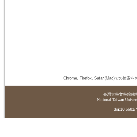
Chrome, Firefox, Safari(
臺灣大學
文學院佛
National Taiwan Universi
doi:10.6681