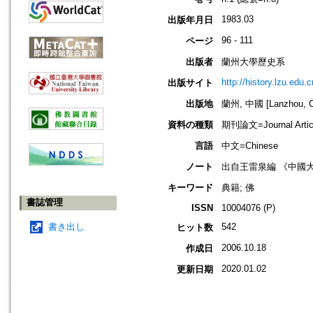
1983.03
出版年月日
96 - 111
ページ
出版者
蘭州大學歷史系
http://history.lzu.edu.c
出版サイト
出版地
蘭州, 中國 [Lanzhou, C
資料の種類
期刊論文=Journal Artic
言語
中文=Chinese
ノート
出自王雷泉編 《中國
キーワード
典籍; 佛
書誌管理
ISSN
10004076 (P)
書き出し
542
ヒット数
2006.10.18
作成日
2020.01.02
更新日期