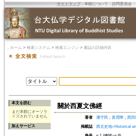
サイトマップ
．
本館について
．
諮問委員会
．
．
ホーム
>
検索システム
>
検索エンジン
>
書誌の詳細内容
本文を読む
關於西夏文佛經
まだ本館にオーソラ
イズされていません
著者
潘守民
;
黃潤華
;
西田
加えサービス
掲載誌
西北史地=Historical and 
巻号
n.1 (總號=n.8)