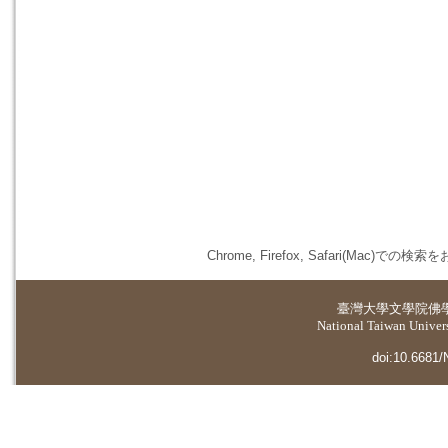
Chrome, Firefox, Safari(
臺灣大學
文學院佛
National Taiwan Universi
doi:10.6681