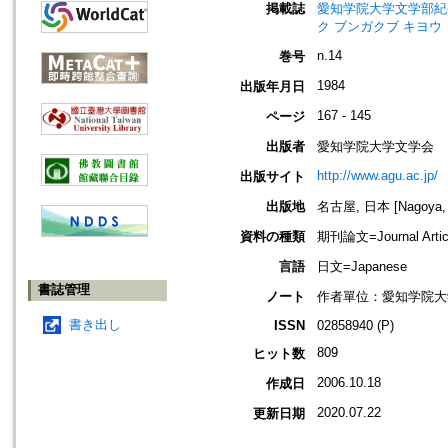
掲載誌
愛知学院大学文学部紀要=Bulle
ク ブンガクブ キヨウ
n.14
巻号
1984
出版年月日
167 - 145
ページ
出版者
愛知学院大学文学会
http://www.agu.ac.jp/
出版サイト
出版地
名古屋, 日本 [Nagoya, 
資料の種類
期刊論文=Journal Artic
言語
日文=Japanese
書誌管理
ノート
作者單位：愛知学院大
書き出し
ISSN
02858940 (P)
809
ヒット数
2006.10.18
作成日
2020.07.22
更新日期