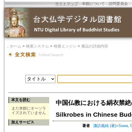
サイトマップ
．
本館について
．
諮問委員会
．
．
ホーム
>
検索システム
>
検索エンジン
>
書誌の詳細内容
本文を読む
中国仏教における絹衣禁絶の思想の展
まだ本館にオーソラ
イズされていません
Silkrobes in Chinese Bu
加えサービス
著者
諏訪義純 (著)=Suwa, Gij