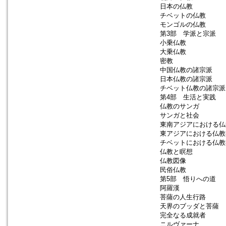
日本の仏教 
チベットの仏教 
モンゴルの仏教 
第3部 学派と宗派
小乗仏教 バロ
大乗仏教 中村
密教 ウェイ
中国仏教の諸宗派 
日本仏教の諸宗派
チベット仏教の諸宗派
第4部 生活と実践
仏教のサンガ ベ
サンガと社会 セ
東南アジアにおける
東アジアにおける仏
チベットにおける仏
仏教と瞑想 キ
仏教図像 ゴーリ
民俗仏教 スウ
第5部 悟りへの道
阿羅漢 スウェ
菩薩の人生行路 
天界のブッダと菩薩
完全なる成就者 
ニルヴァーナ カ