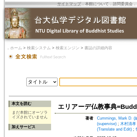
サイトマップ
．
本館について
．
諮問委員会
．
．
ホーム
>
検索システム
>
検索エンジン
>
書誌の詳細内容
本文を読む
エリアーデ仏教事典=Buddhism
まだ本館にオーソラ
イズされていません
著者
Cummings, Mark D. (
(supervise)
;
木村清孝 (編譯
加えサービス
(Translate and Edit)
;