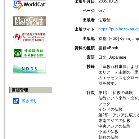
2005.10.15
出版年月日
677
ページ
出版者
法藏館
https://pub.hozokan.co
出版サイト
出版地
京都, 日本 [Kyoto, Jap
資料の種類
書籍=Book
言語
日文=Japanese
抄録
『宗教百科事典』より
エリアーデ主編の「宗
のエッセンスをグロー
引を付す。
書誌管理
目次
第1部 仏教の基底
仏教という宗教・文化
書き出し
ブッダ レイ
インドの仏教 
第2部 アジアに広ま
東南アジアの仏教 
中央アジアの仏教 
中国の仏教 チ
朝鮮の仏教 バ