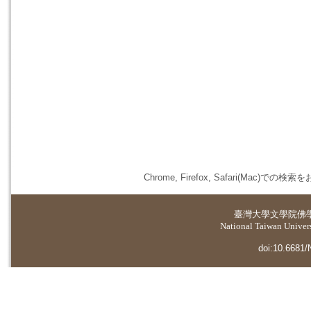
Chrome, Firefox, Safari(
臺灣大學
文學院佛
National Taiwan Universi
doi:10.6681