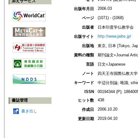
加えサービス
2006.03
出版年月日
(1071) - (1068)
ページ
出版者
日本印度学仏教学会
http://www.jaibs.jp/
出版サイト
出版地
東京, 日本 [Tokyo, Jap
資料の種類
期刊論文=Journal Artic
言語
日文=Japanese
ノート
四天王寺国際仏教大学
キーワード
中辺分別論; 唯識; sthi
ISSN
00194344 (P); 1884005
438
書誌管理
ヒット数
2006.10.20
作成日
書き出し
2019.04.10
更新日期