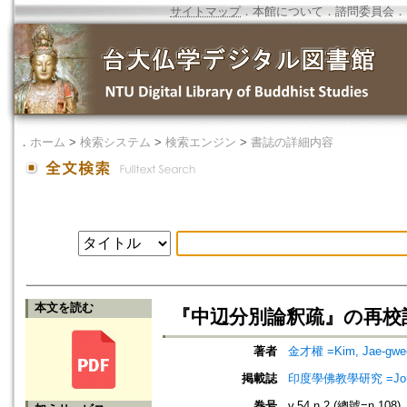
サイトマップ
．
本館について
．
諮問委員会
．
．
ホーム
>
検索システム
>
検索エンジン
>
書誌の詳細内容
本文を読む
『中辺分別論釈疏』の再校訂
著者
金才權 =Kim, Jae-gwe
掲載誌
印度學佛教學研究 =Journal 
巻号
v.54 n.2 (總號=n.108)