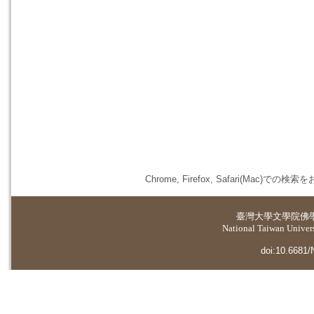
Chrome, Firefox, Safari(
臺灣大學
文學院佛
National Taiwan Universi
doi:10.6681