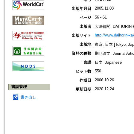
2005.11.08
出版年月日
56 - 61
ページ
出版者
大法輪閣=DAIHORIN-
http://www.daihorin-k
出版サイト
出版地
東京, 日本 [Tokyo, Jap
資料の種類
期刊論文=Journal Artic
言語
日文=Japanese
550
ヒット数
2006.10.26
作成日
書誌管理
2020.12.24
更新日期
書き出し