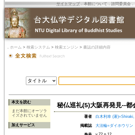
サイトマップ
．
本館について
．
諮問委員会
．
．
ホーム
>
検索システム
>
検索エンジン
>
書誌の詳細内容
本文を読む
秘仏巡礼(5)大阪再発見--
まだ本館にオーソラ
イズされていません
著者
白木利幸 (著)=Shiraki, T
加えサービス
掲載誌
大法輪=ダイホウリン
v.72 n.12
巻号