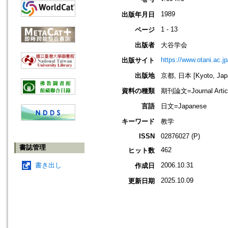
1989
出版年月日
1 - 13
ページ
出版者
大谷学会
https://www.otani.ac.
出版サイト
出版地
京都, 日本 [Kyoto, Jap
資料の種類
期刊論文=Journal Artic
言語
日文=Japanese
キーワード
教学
ISSN
02876027 (P)
書誌管理
462
ヒット数
書き出し
2006.10.31
作成日
2025.10.09
更新日期