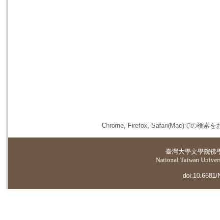
Chrome, Firefox, Safari(
臺灣大學
文學院佛
National Taiwan Universi
doi:10.6681