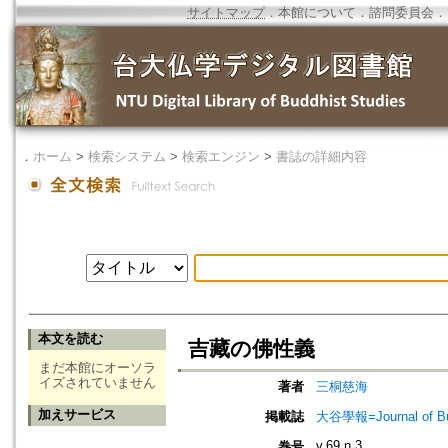
サイトマップ
．
本館について
．
諮問委員会
．
．
ホーム
>
検索システム
>
検索エンジン
>
書誌の詳細内容
本文を読む
吉藏の佛性義
まだ本館にオーソラ
イズされていません
著者
三桐慈海
加えサービス
掲載誌
大谷學報=Journal of B
v.69 n.3
巻号