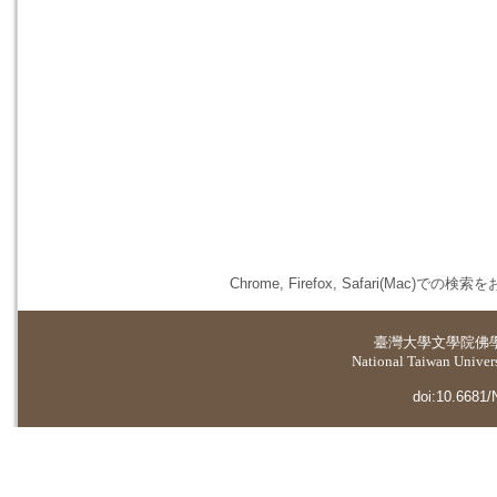
Chrome, Firefox, Safari(
臺灣大學
文學院佛
National Taiwan Universi
doi:10.6681