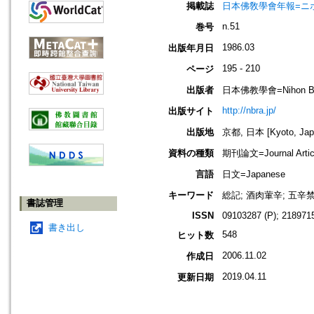
掲載誌
日本佛敎學會年報=ニホン ブッキ
n.51
巻号
1986.03
出版年月日
195 - 210
ページ
出版者
日本佛教學會=Nihon Buddh
http://nbra.jp/
出版サイト
出版地
京都, 日本 [Kyoto, Jap
資料の種類
期刊論文=Journal Artic
言語
日文=Japanese
キーワード
総記; 酒肉葷辛; 五辛
書誌管理
ISSN
09103287 (P); 2189715
書き出し
548
ヒット数
2006.11.02
作成日
2019.04.11
更新日期