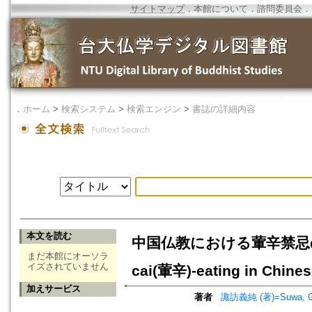
サイトマップ
．
本館について
．
諮問委員会
．
．
ホーム
>
検索システム
>
検索エンジン
>
書誌の詳細内容
本文を読む
中国仏教における葷辛禁忌の受容につ
まだ本館にオーソラ
イズされていません
cai(葷辛)-eating in Chine
加えサービス
著者
諏訪義純 (著)=Suwa, Gij