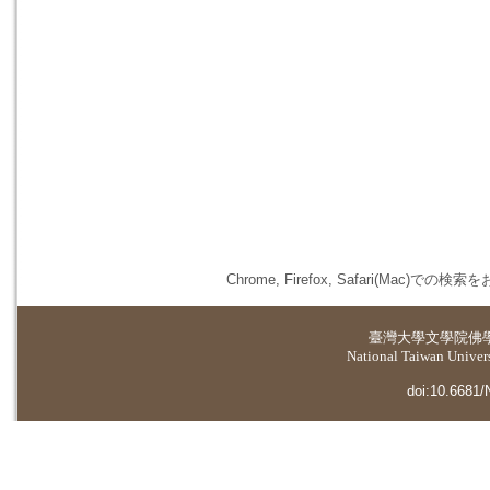
Chrome, Firefox, Safari(
臺灣大學
文學院佛
National Taiwan Universi
doi:10.6681