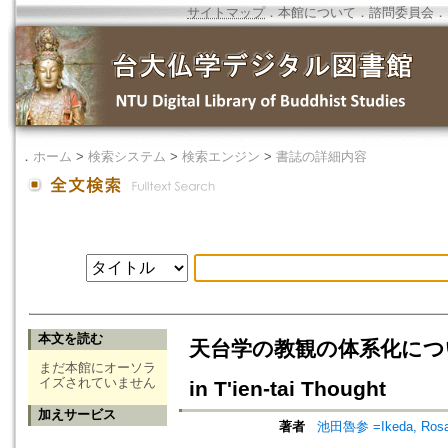
サイトマップ
．
本館について
．
諮問委員会
．
．
ホーム
>
検索システム
>
検索エンジン
>
書誌の詳細内容
本文を読む
天台学の教観の体系化について=The 
まだ本館にオーソラ
イズされていません
in T'ien-tai Thought
加えサービス
著者
池田魯参 =Ikeda, Ros