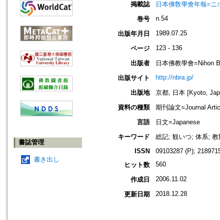
掲載誌
日本佛敎學會年報=ニホン ブッキ
n.54
巻号
1989.07.25
出版年月日
123 - 136
ページ
出版者
日本佛教學會=Nihon Buddh
http://nbra.jp/
出版サイト
出版地
京都, 日本 [Kyoto, Jap
資料の種類
期刊論文=Journal Artic
言語
日文=Japanese
キーワード
総記; 観いつ; 体系; 
書誌管理
ISSN
09103287 (P); 2189715
書き出し
560
ヒット数
2006.11.02
作成日
2018.12.28
更新日期