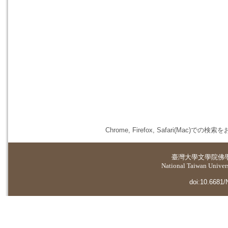
Chrome, Firefox, Safari(
臺灣大學
文學院佛
National Taiwan Universi
doi:10.6681