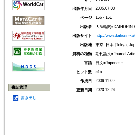
2005.07.08
出版年月日
156 - 161
ページ
出版者
大法輪閣=DAIHORIN-
http://www.daihorin-k
出版サイト
出版地
東京, 日本 [Tokyo, Jap
資料の種類
期刊論文=Journal Artic
言語
日文=Japanese
515
ヒット数
2006.11.09
作成日
書誌管理
2020.12.24
更新日期
書き出し