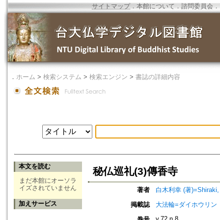
サイトマップ
．
本館について
．
諮問委員会
．
．
ホーム
>
検索システム
>
検索エンジン
>
書誌の詳細内容
本文を読む
秘仏巡礼(3)傳香寺
まだ本館にオーソラ
イズされていません
著者
白木利幸 (著)=Shiraki, T
加えサービス
掲載誌
大法輪=ダイホウリン
v.72 n.8
巻号