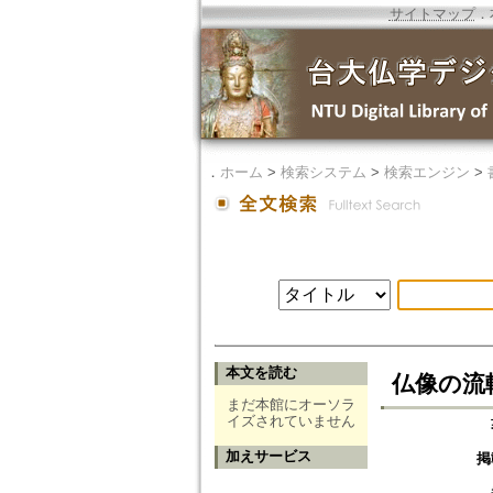
サイトマップ
．
．
ホーム
>
検索システム
>
検索エンジン
>
本文を読む
仏像の流
まだ本館にオーソラ
イズされていません
加えサービス
掲