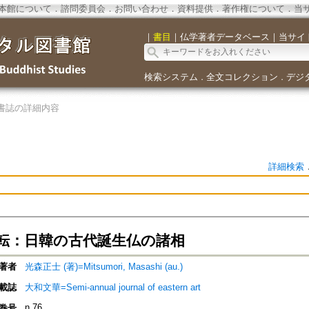
本館について
．
諮問委員会
．
お問い合わせ
．
資料提供
．
著作権について
．
当
｜
書目
｜
仏学著者データベース
｜
当サイ
検索システム
全文コレクション
デジ
．
．
書誌の詳細内容
詳細検索
転：日韓の古代誕生仏の諸相
著者
光森正士 (著)=Mitsumori, Masashi (au.)
載誌
大和文華=Semi-annual journal of eastern art
n.76
巻号