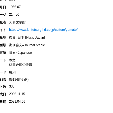
1986.07
月日
21 - 30
ージ
版者
大和文華館
https://www.kintetsu-g-hd.co.jp/culture/yamato/
イト
版地
奈良, 日本 [Nara, Japan]
種類
期刊論文=Journal Article
言語
日文=Japanese
ート
本文
韓国金銅仏特輯
ード
彫刻
ISSN
05134846 (P)
330
ト数
2006.11.15
成日
2021.04.09
日期