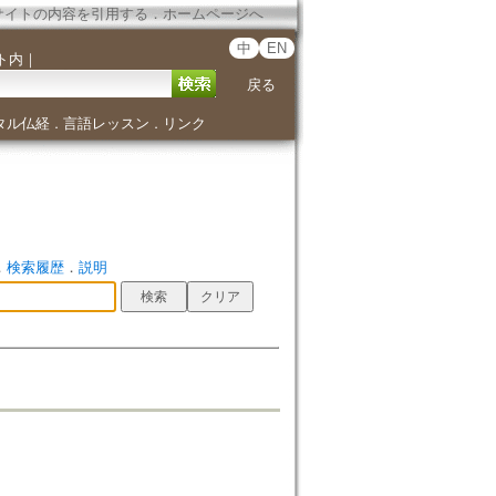
サイトの内容を引用する
．
ホームページへ
中
EN
ト内
｜
戻る
タル仏経
言語レッスン
リンク
．
．
．
検索履歴
．
説明