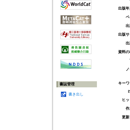
出版年
ペ
出
出版サ
出
資料の
ノ
キーワ
書誌管理
書き出し
ヒッ
作
更新