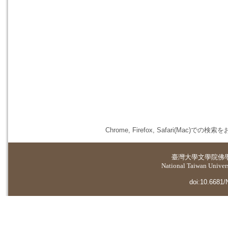
Chrome, Firefox, Safari(
臺灣大學
文學院佛
National Taiwan Universi
doi:10.6681