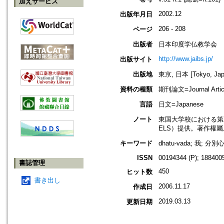
加えサービス
2002.12
出版年月日
206 - 208
ページ
出版者
日本印度学仏教学会
http://www.jaibs.jp/
出版サイト
出版地
東京, 日本 [Tokyo, Jap
資料の種類
期刊論文=Journal Artic
言語
日文=Japanese
ノート
東国大学校における第五
ELS）提供。著作權
キーワード
dhatu-vada; 我; 分別
ISSN
00194344 (P); 1884005
書誌管理
450
ヒット数
書き出し
2006.11.17
作成日
2019.03.13
更新日期