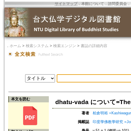
サイトマップ
．
本館について
．
諮問委員会
．
．
ホーム
>
検索システム
>
検索エンジン
>
書誌の詳細内容
本文を読む
dhatu-vada について=The C
著者
柏倉明裕 =Kashiwagura,
掲載誌
印度學佛教學研究 =Journal 
巻号
v.51 n.1 (總號=n.101)