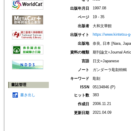
1997.08
出版年月日
19 - 35
ページ
出版者
大和文華館
https://www.kintetsu-g
出版サイト
出版地
奈良, 日本 [Nara, Japa
資料の種類
期刊論文=Journal Artic
言語
日文=Japanese
ノート
ガンダーラ彫刻特輯
キーワード
彫刻
書誌管理
ISSN
05134846 (P)
書き出し
383
ヒット数
2006.11.21
作成日
2021.04.09
更新日期