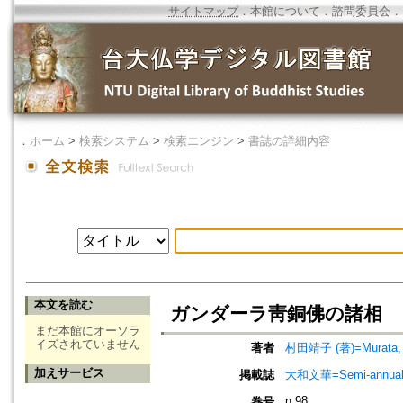
サイトマップ
．
本館について
．
諮問委員会
．
．
ホーム
>
検索システム
>
検索エンジン
>
書誌の詳細内容
本文を読む
ガンダーラ靑銅佛の諸相
まだ本館にオーソラ
イズされていません
著者
村田靖子 (著)=Murata, S
加えサービス
掲載誌
大和文華=Semi-annual jou
n.98
巻号