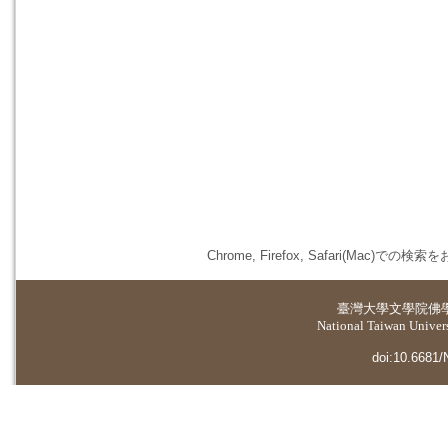
Chrome, Firefox, Safari(
臺灣大學
文學院佛
National Taiwan Universi
doi:10.6681