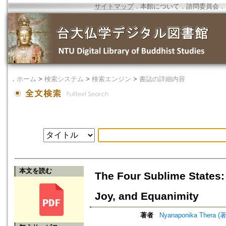
サイトマップ
．
本館について
．
諮問委員会
．
．
ホーム
>
検索システム
>
検索エンジン
>
書誌の詳細内容
本文を読む
The Four Sublime States
Joy, and Equanimity
著者
Nyanaponika Thera (著