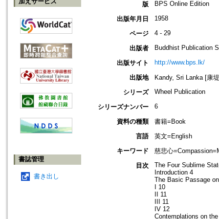
加えサービス
BPS Online Edition
版
1958
出版年月日
4 - 29
ページ
Buddhist Publication S
出版者
http://www.bps.lk/
出版サイト
出版地
Kandy, Sri Lanka [
Wheel Publication
シリーズ
6
シリーズナンバー
資料の種類
書籍=Book
言語
英文=English
キーワード
慈悲心=Compassion=Met
書誌管理
The Four Sublime Stat
目次
Introduction 4
書き出し
The Basic Passage on 
I 10
II 11
III 11
IV 12
Contemplations on the