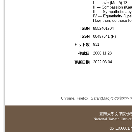
I — Love (Mettā) 13
II — Compassion (Kar
III — Sympathetic Joy
IV — Equanimity (Upe
How, then, do these fo
ISBN
9552401704
ISSN
00497541 (P)
931
ヒット数
2006.11.28
作成日
2022.03.04
更新日期
Chrome, Firefox, Safari(
臺灣大學
文學院佛
National Taiwan Universi
doi:10.6681