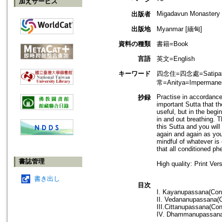
加えサービス
Migadavun Monastery
出版者
出版地
Myanmar [緬甸]
資料の種類
書籍=Book
言語
英文=English
キーワード
四念住=四念處=Satipatt
常=Anitya=Impermanen
Practise in accordance
抄録
important Sutta that th
useful, but in the begi
in and out breathing. T
this Sutta and you will
again and again as you
mindful of whatever is
that all conditioned p
書誌管理
High quality: Print Ve
書き出し
目次
I. Kayanupassana(Cont
II. Vedananupassana(C
III.Cittanupassana(Con
IV. Dhammanupassana