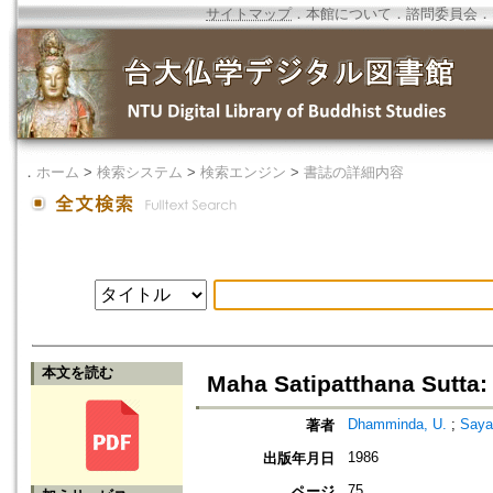
サイトマップ
．
本館について
．
諮問委員会
．
．
ホーム
>
検索システム
>
検索エンジン
>
書誌の詳細内容
本文を読む
Maha Satipatthana Sutta:
Dhamminda, U.
;
Saya
著者
1986
出版年月日
75
ページ