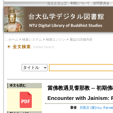
サイトマップ
．
本館について
．
諮問委員会
．
．
ホーム
>
検索システム
>
検索エンジン
>
書誌の詳細内容
本文を読む
當佛教遇見耆那教 -- 初期佛
Encounter with Jainism: 
著者
呂凱文 (著)=Lu, Kai-wen