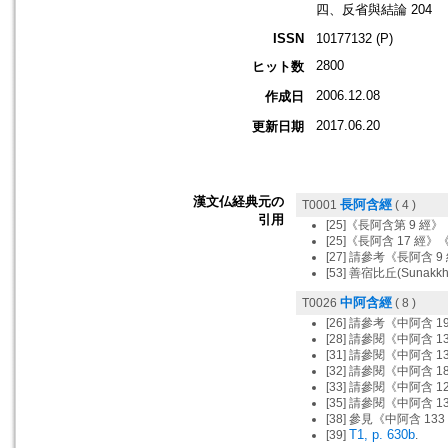
四、反省與結論 204
ISSN
10177132 (P)
2800
ヒット数
2006.12.08
作成日
2017.06.20
更新日期
漢文仏経典元の
長阿含經
T0001
( 4 )
引用
[25]《長阿含第 9 經
[25]《長阿含 17 經
[27] 請參考《長阿含 
[53] 善宿比丘(Suna
中阿含經
T0026
( 8 )
[26] 請參考《中阿含 
[28] 請參閱《中阿含 
[31] 請參閱《中阿含 
[32] 請參閱《中阿含 
[33] 請參閱《中阿含 
[35] 請參閱《中阿含 
[38] 參見《中阿含 1
T1, p. 630b
[39]
.