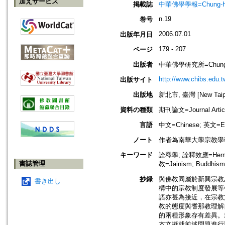
加えサービス
掲載誌
中華佛學學報=Chung-Hwa Bu
n.19
巻号
2006.07.01
出版年月日
179 - 207
ページ
出版者
中華佛學研究所=Chung-Hwa 
http://www.chibs.edu.t
出版サイト
出版地
新北市, 臺灣 [New Taipei
資料の種類
期刊論文=Journal Artic
言語
中文=Chinese; 英文=En
ノート
作者為南華大學宗教學
キーワード
詮釋學; 詮釋效應=Hermeneu
書誌管理
教=Jainism; Buddhism
抄録
與佛教同屬於新興宗教
書き出し
構中的宗教制度發展等
語亦甚為接近，在宗教
教的態度與耆那教理解
的兩種形象存有差異。
本文擬就前述問題進行